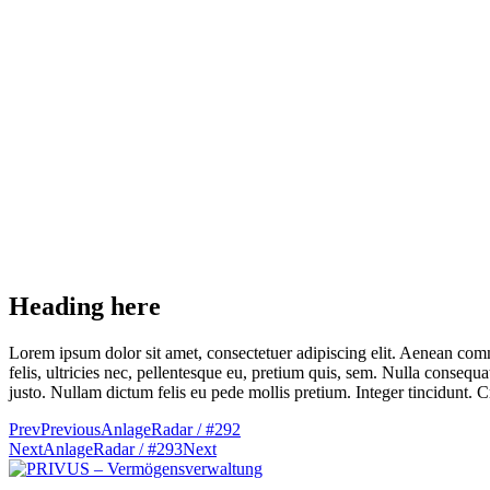
Heading here
Lorem ipsum dolor sit amet, consectetuer adipiscing elit. Aenean co
felis, ultricies nec, pellentesque eu, pretium quis, sem. Nulla consequa
justo. Nullam dictum felis eu pede mollis pretium. Integer tincidunt.
Prev
Previous
AnlageRadar / #292
Next
AnlageRadar / #293
Next