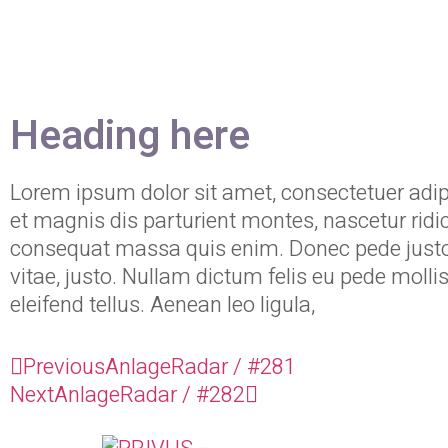
Heading here
Lorem ipsum dolor sit amet, consectetuer adi
et magnis dis parturient montes, nascetur ridi
consequat massa quis enim. Donec pede justo, fr
vitae, justo. Nullam dictum felis eu pede mol
eleifend tellus. Aenean leo ligula,
Previous
AnlageRadar / #281
Next
AnlageRadar / #282