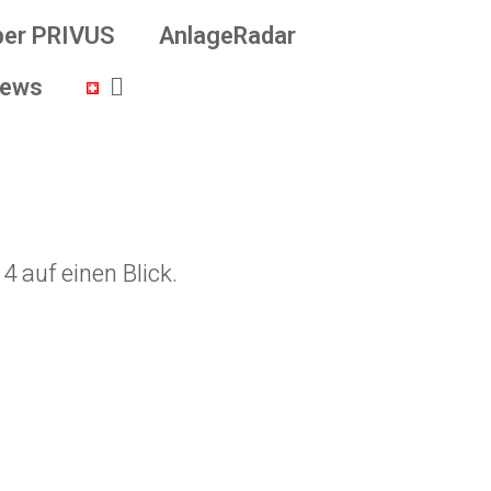
ber PRIVUS
AnlageRadar
ews
 auf einen Blick.