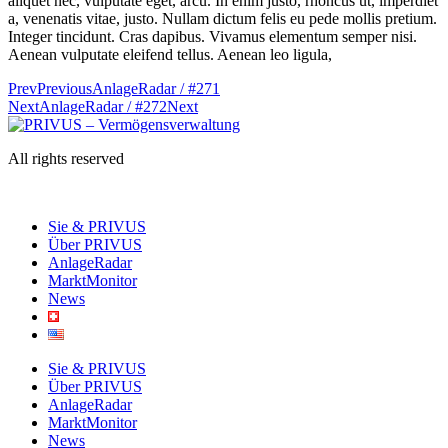
aliquet nec, vulputate eget, arcu. In enim justo, rhoncus ut, imperdiet
a, venenatis vitae, justo. Nullam dictum felis eu pede mollis pretium.
Integer tincidunt. Cras dapibus. Vivamus elementum semper nisi.
Aenean vulputate eleifend tellus. Aenean leo ligula,
Prev
Previous
AnlageRadar / #271
Next
AnlageRadar / #272
Next
All rights reserved
Sie & PRIVUS
Über PRIVUS
AnlageRadar
MarktMonitor
News
Sie & PRIVUS
Über PRIVUS
AnlageRadar
MarktMonitor
News