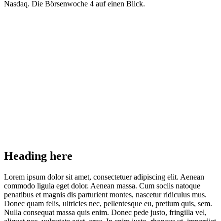
Nasdaq. Die Börsenwoche 4 auf einen Blick.
Heading here
Lorem ipsum dolor sit amet, consectetuer adipiscing elit. Aenean
commodo ligula eget dolor. Aenean massa. Cum sociis natoque
penatibus et magnis dis parturient montes, nascetur ridiculus mus.
Donec quam felis, ultricies nec, pellentesque eu, pretium quis, sem.
Nulla consequat massa quis enim. Donec pede justo, fringilla vel,