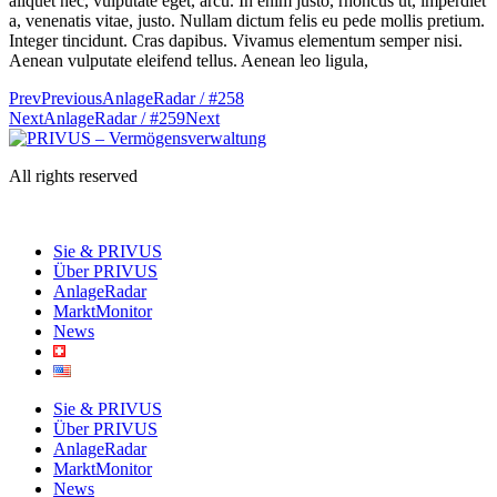
aliquet nec, vulputate eget, arcu. In enim justo, rhoncus ut, imperdiet
a, venenatis vitae, justo. Nullam dictum felis eu pede mollis pretium.
Integer tincidunt. Cras dapibus. Vivamus elementum semper nisi.
Aenean vulputate eleifend tellus. Aenean leo ligula,
Prev
Previous
AnlageRadar / #258
Next
AnlageRadar / #259
Next
All rights reserved
Sie & PRIVUS
Über PRIVUS
AnlageRadar
MarktMonitor
News
Sie & PRIVUS
Über PRIVUS
AnlageRadar
MarktMonitor
News