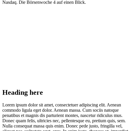
Nasdaq. Die Börsenwoche 4 auf einen Blick.
Heading here
Lorem ipsum dolor sit amet, consectetuer adipiscing elit. Aenean
commodo ligula eget dolor. Aenean massa. Cum sociis natoque
penatibus et magnis dis parturient montes, nascetur ridiculus mus.
Donec quam felis, ultricies nec, pellentesque eu, pretium quis, sem.
Nulla consequat massa quis enim. Donec pede justo, fringilla vel,