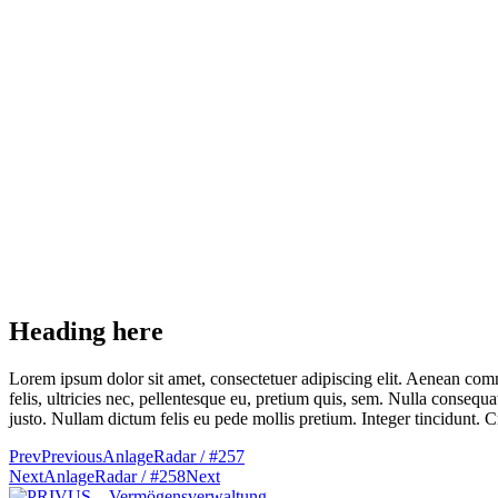
Heading here
Lorem ipsum dolor sit amet, consectetuer adipiscing elit. Aenean co
felis, ultricies nec, pellentesque eu, pretium quis, sem. Nulla consequa
justo. Nullam dictum felis eu pede mollis pretium. Integer tincidunt.
Prev
Previous
AnlageRadar / #257
Next
AnlageRadar / #258
Next