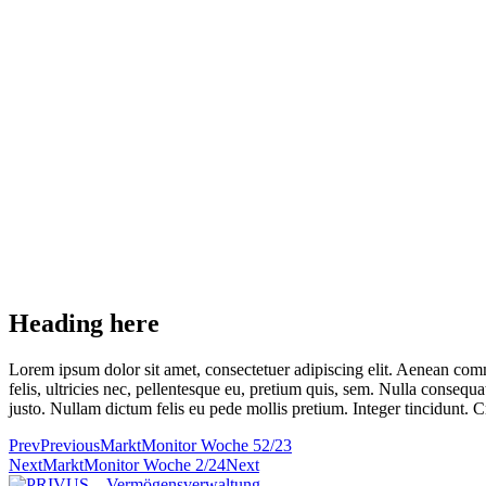
Heading here
Lorem ipsum dolor sit amet, consectetuer adipiscing elit. Aenean co
felis, ultricies nec, pellentesque eu, pretium quis, sem. Nulla consequa
justo. Nullam dictum felis eu pede mollis pretium. Integer tincidunt.
Prev
Previous
MarktMonitor Woche 52/23
Next
MarktMonitor Woche 2/24
Next