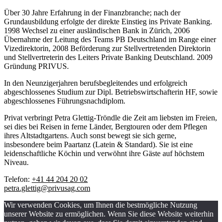
Über 30 Jahre Erfahrung in der Finanzbranche; nach der
Grundausbildung erfolgte der direkte Einstieg ins Private Banking.
1998 Wechsel zu einer ausländischen Bank in Zürich, 2006
Übernahme der Leitung des Teams PB Deutschland im Range einer
Vizedirektorin, 2008 Beförderung zur Stellvertretenden Direktorin
und Stellvertreterin des Leiters Private Banking Deutschland. 2009
Gründung PRIVUS.
In den Neunzigerjahren berufsbegleitendes und erfolgreich
abgeschlossenes Studium zur Dipl. Betriebswirtschafterin HF, sowie
abgeschlossenes Führungsnachdiplom.
Privat verbringt Petra Glettig-Tröndle die Zeit am liebsten im Freien,
sei dies bei Reisen in ferne Länder, Bergtouren oder dem Pflegen
ihres Altstadtgartens. Auch sonst bewegt sie sich gerne,
insbesondere beim Paartanz (Latein & Standard). Sie ist eine
leidenschaftliche Köchin und verwöhnt ihre Gäste auf höchstem
Niveau.
Telefon:
+41 44 204 20 02
petra.glettig@privusag.com
Wir verwenden Cookies, um Ihnen die bestmögliche Nutzung
unserer Website zu ermöglichen. Wenn Sie diese Website weiterhin