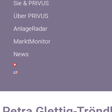
Sie & PRIVUS
Über PRIVUS
AnlageRadar
MarktMonitor
News
Petra Glettig-Trönd