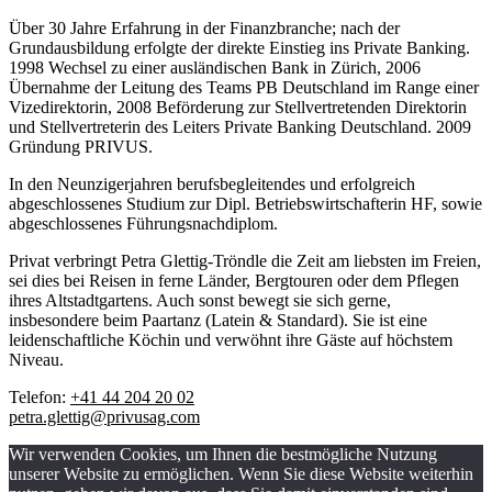
Über 30 Jahre Erfahrung in der Finanzbranche; nach der
Grundausbildung erfolgte der direkte Einstieg ins Private Banking.
1998 Wechsel zu einer ausländischen Bank in Zürich, 2006
Übernahme der Leitung des Teams PB Deutschland im Range einer
Vizedirektorin, 2008 Beförderung zur Stellvertretenden Direktorin
und Stellvertreterin des Leiters Private Banking Deutschland. 2009
Gründung PRIVUS.
In den Neunzigerjahren berufsbegleitendes und erfolgreich
abgeschlossenes Studium zur Dipl. Betriebswirtschafterin HF, sowie
abgeschlossenes Führungsnachdiplom.
Privat verbringt Petra Glettig-Tröndle die Zeit am liebsten im Freien,
sei dies bei Reisen in ferne Länder, Bergtouren oder dem Pflegen
ihres Altstadtgartens. Auch sonst bewegt sie sich gerne,
insbesondere beim Paartanz (Latein & Standard). Sie ist eine
leidenschaftliche Köchin und verwöhnt ihre Gäste auf höchstem
Niveau.
Telefon:
+41 44 204 20 02
petra.glettig@privusag.com
Wir verwenden Cookies, um Ihnen die bestmögliche Nutzung
unserer Website zu ermöglichen. Wenn Sie diese Website weiterhin