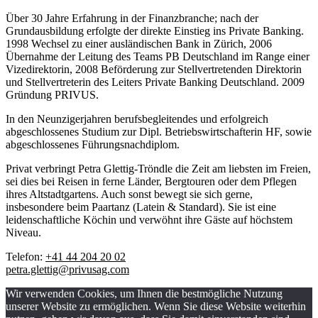
Über 30 Jahre Erfahrung in der Finanzbranche; nach der
Grundausbildung erfolgte der direkte Einstieg ins Private Banking.
1998 Wechsel zu einer ausländischen Bank in Zürich, 2006
Übernahme der Leitung des Teams PB Deutschland im Range einer
Vizedirektorin, 2008 Beförderung zur Stellvertretenden Direktorin
und Stellvertreterin des Leiters Private Banking Deutschland. 2009
Gründung PRIVUS.
In den Neunzigerjahren berufsbegleitendes und erfolgreich
abgeschlossenes Studium zur Dipl. Betriebswirtschafterin HF, sowie
abgeschlossenes Führungsnachdiplom.
Privat verbringt Petra Glettig-Tröndle die Zeit am liebsten im Freien,
sei dies bei Reisen in ferne Länder, Bergtouren oder dem Pflegen
ihres Altstadtgartens. Auch sonst bewegt sie sich gerne,
insbesondere beim Paartanz (Latein & Standard). Sie ist eine
leidenschaftliche Köchin und verwöhnt ihre Gäste auf höchstem
Niveau.
Telefon:
+41 44 204 20 02
petra.glettig@privusag.com
Wir verwenden Cookies, um Ihnen die bestmögliche Nutzung
unserer Website zu ermöglichen. Wenn Sie diese Website weiterhin