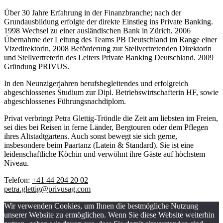
Über 30 Jahre Erfahrung in der Finanzbranche; nach der
Grundausbildung erfolgte der direkte Einstieg ins Private Banking.
1998 Wechsel zu einer ausländischen Bank in Zürich, 2006
Übernahme der Leitung des Teams PB Deutschland im Range einer
Vizedirektorin, 2008 Beförderung zur Stellvertretenden Direktorin
und Stellvertreterin des Leiters Private Banking Deutschland. 2009
Gründung PRIVUS.
In den Neunzigerjahren berufsbegleitendes und erfolgreich
abgeschlossenes Studium zur Dipl. Betriebswirtschafterin HF, sowie
abgeschlossenes Führungsnachdiplom.
Privat verbringt Petra Glettig-Tröndle die Zeit am liebsten im Freien,
sei dies bei Reisen in ferne Länder, Bergtouren oder dem Pflegen
ihres Altstadtgartens. Auch sonst bewegt sie sich gerne,
insbesondere beim Paartanz (Latein & Standard). Sie ist eine
leidenschaftliche Köchin und verwöhnt ihre Gäste auf höchstem
Niveau.
Telefon:
+41 44 204 20 02
petra.glettig@privusag.com
Wir verwenden Cookies, um Ihnen die bestmögliche Nutzung
unserer Website zu ermöglichen. Wenn Sie diese Website weiterhin